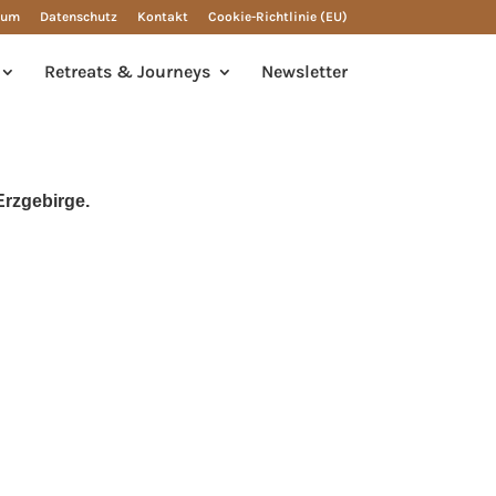
sum
Datenschutz
Kontakt
Cookie-Richtlinie (EU)
Retreats & Journeys
Newsletter
Erzgebirge.
e Kraft