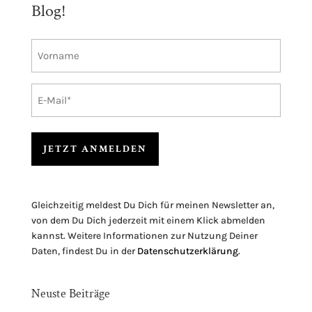
Blog!
Vorname
E-
Mail
A
l
Gleichzeitig meldest Du Dich für meinen Newsletter an,
t
von dem Du Dich jederzeit mit einem Klick abmelden
e
kannst. Weitere Informationen zur Nutzung Deiner
r
Daten, findest Du in der
Datenschutzerklärung
.
n
a
Neuste Beiträge
t