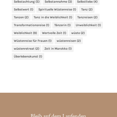
Selbstachtung
(5)
Selbstannahme
(3)
Selbstliebe
(4)
Selbstwert
(1)
Spirituelle Wüstenreise
(1)
Tanz
(2)
Tanzen
(2)
Tanz in die Weiblichkeit
(1)
Tanzreisen
(2)
Transformationsreise
(1)
Tänzerin
(1)
Urweiblichkeit
(1)
Weiblichkeit
(9)
Wertvolle Zeit
(1)
wüste
(2)
Wüstenreise für Frauen
(1)
wüstenreisen
(2)
wüstenretreat
(2)
Zeit in Marokko
(1)
Überlebenskunst
(1)
Bleib auf dem Laufenden