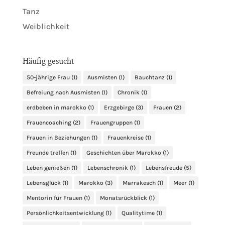
Tanz
Weiblichkeit
Häufig gesucht
50-jährige Frau
(1)
Ausmisten
(1)
Bauchtanz
(1)
Befreiung nach Ausmisten
(1)
Chronik
(1)
erdbeben in marokko
(1)
Erzgebirge
(3)
Frauen
(2)
Frauencoaching
(2)
Frauengruppen
(1)
Frauen in Beziehungen
(1)
Frauenkreise
(1)
Freunde treffen
(1)
Geschichten über Marokko
(1)
Leben genießen
(1)
Lebenschronik
(1)
Lebensfreude
(5)
Lebensglück
(1)
Marokko
(3)
Marrakesch
(1)
Meer
(1)
Mentorin für Frauen
(1)
Monatsrückblick
(1)
Persönlichkeitsentwicklung
(1)
Qualitytime
(1)