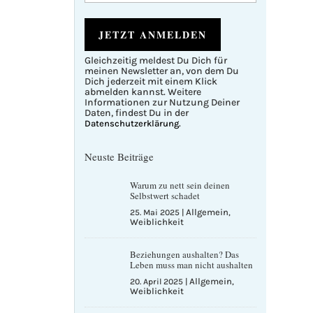
Gleichzeitig meldest Du Dich für
meinen Newsletter an, von dem Du
A
Dich jederzeit mit einem Klick
l
abmelden kannst. Weitere
t
e
Informationen zur Nutzung Deiner
r
Daten, findest Du in der
n
.
Datenschutzerklärung
a
t
i
Neuste Beiträge
v
e
:
Warum zu nett sein deinen
Selbstwert schadet
Allgemein
25. Mai 2025
|
,
Weiblichkeit
Beziehungen aushalten? Das
Leben muss man nicht aushalten
Allgemein
20. April 2025
|
,
Weiblichkeit