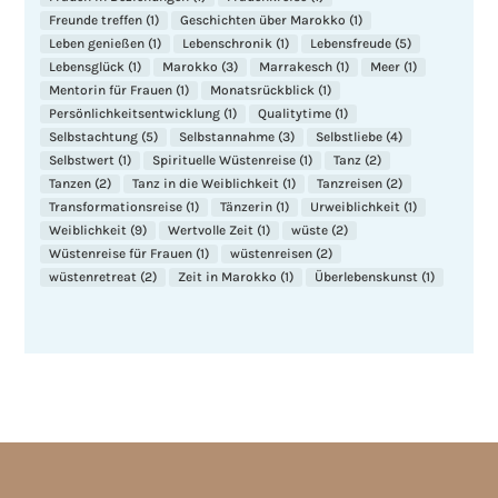
Freunde treffen
(1)
Geschichten über Marokko
(1)
Leben genießen
(1)
Lebenschronik
(1)
Lebensfreude
(5)
Lebensglück
(1)
Marokko
(3)
Marrakesch
(1)
Meer
(1)
Mentorin für Frauen
(1)
Monatsrückblick
(1)
Persönlichkeitsentwicklung
(1)
Qualitytime
(1)
Selbstachtung
(5)
Selbstannahme
(3)
Selbstliebe
(4)
Selbstwert
(1)
Spirituelle Wüstenreise
(1)
Tanz
(2)
Tanzen
(2)
Tanz in die Weiblichkeit
(1)
Tanzreisen
(2)
Transformationsreise
(1)
Tänzerin
(1)
Urweiblichkeit
(1)
Weiblichkeit
(9)
Wertvolle Zeit
(1)
wüste
(2)
Wüstenreise für Frauen
(1)
wüstenreisen
(2)
wüstenretreat
(2)
Zeit in Marokko
(1)
Überlebenskunst
(1)