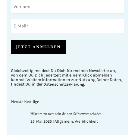
Vorname
E-
Mail
A
l
Gleichzeitig meldest Du Dich für meinen Newsletter an,
t
von dem Du Dich jederzeit mit einem Klick abmelden
e
kannst. Weitere Informationen zur Nutzung Deiner Daten,
r
findest Du in der
.
Datenschutzerklärung
n
a
t
i
Neuste Beiträge
v
e
:
Warum zu nett sein deinen Selbstwert schadet
Allgemein
Weiblichkeit
25. Mai 2025
|
,