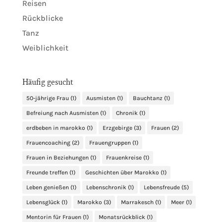
Reisen
Rückblicke
Tanz
Weiblichkeit
Häufig gesucht
50-jährige Frau
(1)
Ausmisten
(1)
Bauchtanz
(1)
Befreiung nach Ausmisten
(1)
Chronik
(1)
erdbeben in marokko
(1)
Erzgebirge
(3)
Frauen
(2)
Frauencoaching
(2)
Frauengruppen
(1)
Frauen in Beziehungen
(1)
Frauenkreise
(1)
Freunde treffen
(1)
Geschichten über Marokko
(1)
Leben genießen
(1)
Lebenschronik
(1)
Lebensfreude
(5)
Lebensglück
(1)
Marokko
(3)
Marrakesch
(1)
Meer
(1)
Mentorin für Frauen
(1)
Monatsrückblick
(1)