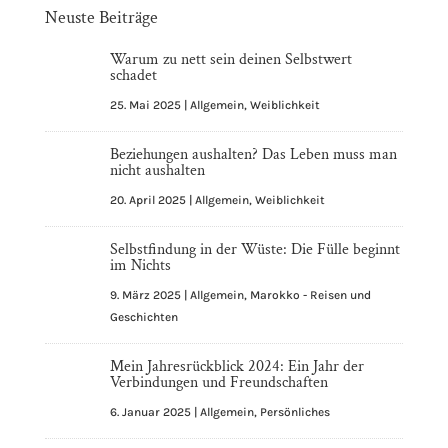
a
Neuste Beiträge
t
i
Warum zu nett sein deinen Selbstwert
v
schadet
e
25. Mai 2025
|
Allgemein
,
Weiblichkeit
:
Beziehungen aushalten? Das Leben muss man
nicht aushalten
20. April 2025
|
Allgemein
,
Weiblichkeit
Selbstfindung in der Wüste: Die Fülle beginnt
im Nichts
9. März 2025
|
Allgemein
,
Marokko - Reisen und
Geschichten
Mein Jahresrückblick 2024: Ein Jahr der
Verbindungen und Freundschaften
6. Januar 2025
|
Allgemein
,
Persönliches