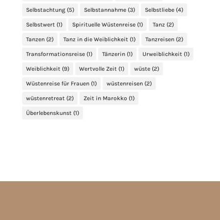
Selbstachtung
(5)
Selbstannahme
(3)
Selbstliebe
(4)
Selbstwert
(1)
Spirituelle Wüstenreise
(1)
Tanz
(2)
Tanzen
(2)
Tanz in die Weiblichkeit
(1)
Tanzreisen
(2)
Transformationsreise
(1)
Tänzerin
(1)
Urweiblichkeit
(1)
Weiblichkeit
(9)
Wertvolle Zeit
(1)
wüste
(2)
Wüstenreise für Frauen
(1)
wüstenreisen
(2)
wüstenretreat
(2)
Zeit in Marokko
(1)
Überlebenskunst
(1)