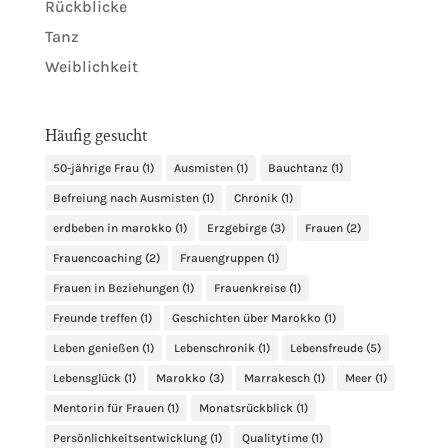
Rückblicke
Tanz
Weiblichkeit
Häufig gesucht
50-jährige Frau
(1)
Ausmisten
(1)
Bauchtanz
(1)
Befreiung nach Ausmisten
(1)
Chronik
(1)
erdbeben in marokko
(1)
Erzgebirge
(3)
Frauen
(2)
Frauencoaching
(2)
Frauengruppen
(1)
Frauen in Beziehungen
(1)
Frauenkreise
(1)
Freunde treffen
(1)
Geschichten über Marokko
(1)
Leben genießen
(1)
Lebenschronik
(1)
Lebensfreude
(5)
Lebensglück
(1)
Marokko
(3)
Marrakesch
(1)
Meer
(1)
Mentorin für Frauen
(1)
Monatsrückblick
(1)
Persönlichkeitsentwicklung
(1)
Qualitytime
(1)