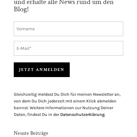
und erhalte alle News rund um den
Blog!
Vorname
E-
Mail
A
l
Gleichzeitig meldest Du Dich für meinen Newsletter an,
t
von dem Du Dich jederzeit mit einem Klick abmelden
e
kannst. Weitere Informationen zur Nutzung Deiner
r
Daten, findest Du in der
Datenschutzerklärung
.
n
a
Neuste Beiträge
t