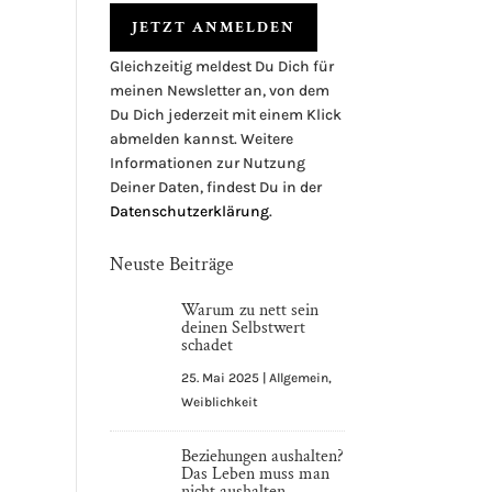
Gleichzeitig meldest Du Dich für
A
meinen Newsletter an, von dem
l
Du Dich jederzeit mit einem Klick
t
abmelden kannst. Weitere
e
Informationen zur Nutzung
r
Deiner Daten, findest Du in der
n
Datenschutzerklärung
.
a
t
Neuste Beiträge
i
v
Warum zu nett sein
deinen Selbstwert
e
schadet
:
25. Mai 2025
|
Allgemein
,
Weiblichkeit
Beziehungen aushalten?
Das Leben muss man
nicht aushalten