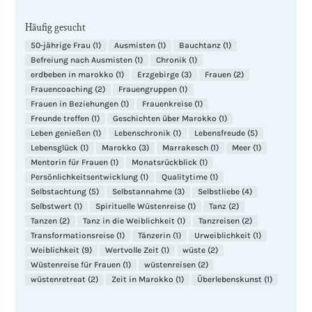
Häufig gesucht
50-jährige Frau
(1)
Ausmisten
(1)
Bauchtanz
(1)
Befreiung nach Ausmisten
(1)
Chronik
(1)
erdbeben in marokko
(1)
Erzgebirge
(3)
Frauen
(2)
Frauencoaching
(2)
Frauengruppen
(1)
Frauen in Beziehungen
(1)
Frauenkreise
(1)
Freunde treffen
(1)
Geschichten über Marokko
(1)
Leben genießen
(1)
Lebenschronik
(1)
Lebensfreude
(5)
Lebensglück
(1)
Marokko
(3)
Marrakesch
(1)
Meer
(1)
Mentorin für Frauen
(1)
Monatsrückblick
(1)
Persönlichkeitsentwicklung
(1)
Qualitytime
(1)
Selbstachtung
(5)
Selbstannahme
(3)
Selbstliebe
(4)
Selbstwert
(1)
Spirituelle Wüstenreise
(1)
Tanz
(2)
Tanzen
(2)
Tanz in die Weiblichkeit
(1)
Tanzreisen
(2)
Transformationsreise
(1)
Tänzerin
(1)
Urweiblichkeit
(1)
Weiblichkeit
(9)
Wertvolle Zeit
(1)
wüste
(2)
Wüstenreise für Frauen
(1)
wüstenreisen
(2)
wüstenretreat
(2)
Zeit in Marokko
(1)
Überlebenskunst
(1)