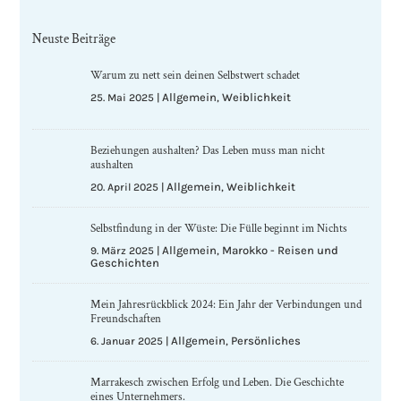
a
t
i
Neuste Beiträge
v
e
:
Warum zu nett sein deinen Selbstwert schadet
Allgemein
Weiblichkeit
25. Mai 2025
|
,
Beziehungen aushalten? Das Leben muss man nicht
aushalten
Allgemein
Weiblichkeit
20. April 2025
|
,
Selbstfindung in der Wüste: Die Fülle beginnt im Nichts
Allgemein
Marokko - Reisen und
9. März 2025
|
,
Geschichten
Mein Jahresrückblick 2024: Ein Jahr der Verbindungen und
Freundschaften
Allgemein
Persönliches
6. Januar 2025
|
,
Marrakesch zwischen Erfolg und Leben. Die Geschichte
eines Unternehmers.